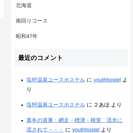
北海道
南回りコース
昭和47年
最近のコメント
塩狩温泉ユースホステル
に
youthhostel
よ
り
塩狩温泉ユースホステル
に
２あほ
より
真冬の道東：網走・標津・根室 流氷に
流されて・・・
に
youthhostel
より