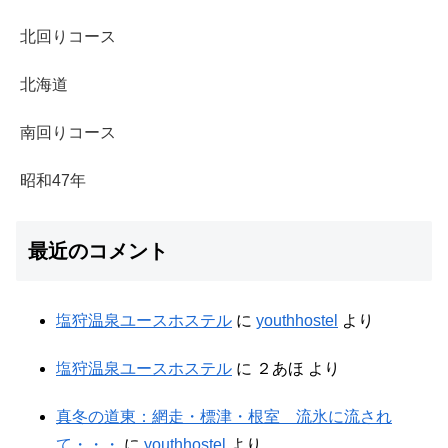
北回りコース
北海道
南回りコース
昭和47年
最近のコメント
塩狩温泉ユースホステル
に
youthhostel
より
塩狩温泉ユースホステル
に
２あほ
より
真冬の道東：網走・標津・根室 流氷に流され
て・・・
に
youthhostel
より