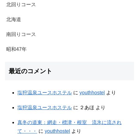
北回りコース
北海道
南回りコース
昭和47年
最近のコメント
塩狩温泉ユースホステル
に
youthhostel
より
塩狩温泉ユースホステル
に
２あほ
より
真冬の道東：網走・標津・根室 流氷に流され
て・・・
に
youthhostel
より