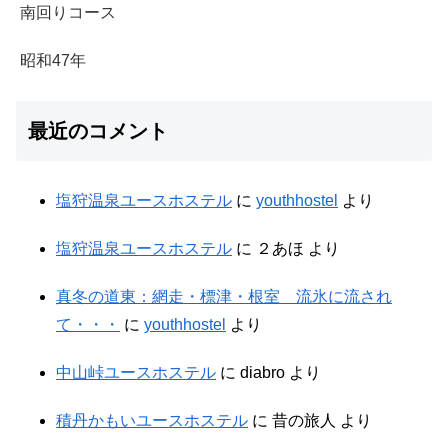
南回りコース
昭和47年
最近のコメント
塩狩温泉ユースホステル
に
youthhostel
より
塩狩温泉ユースホステル
に
２あほ
より
真冬の道東：網走・標津・根室 流氷に流され
て・・・
に
youthhostel
より
中山峠ユースホステル
に
diabro
より
積丹かもいユースホステル
に
昔の旅人
より