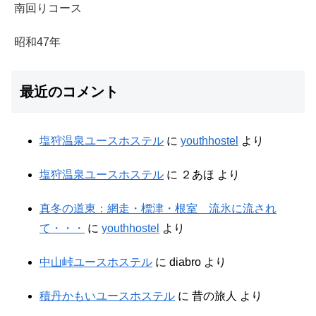
南回りコース
昭和47年
最近のコメント
塩狩温泉ユースホステル
に
youthhostel
より
塩狩温泉ユースホステル
に
２あほ
より
真冬の道東：網走・標津・根室 流氷に流され
て・・・
に
youthhostel
より
中山峠ユースホステル
に
diabro
より
積丹かもいユースホステル
に
昔の旅人
より